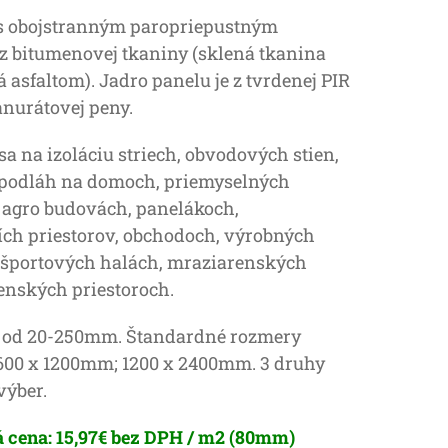
 s obojstranným paropriepustným
z bitumenovej tkaniny (sklená tkanina
 asfaltom). Jadro panelu je z tvrdenej PIR
nurátovej peny.
sa na izoláciu striech, obvodových stien,
 podláh na domoch, priemyselných
 agro budovách, panelákoch,
ích priestorov, obchodoch, výrobných
 športových halách, mraziarenských
enských priestoroch.
 od 20-250mm. Štandardné rozmery
 600 x 1200mm; 1200 x 2400mm. 3 druhy
výber.
 cena: 15,97€ bez DPH / m2 (80mm)