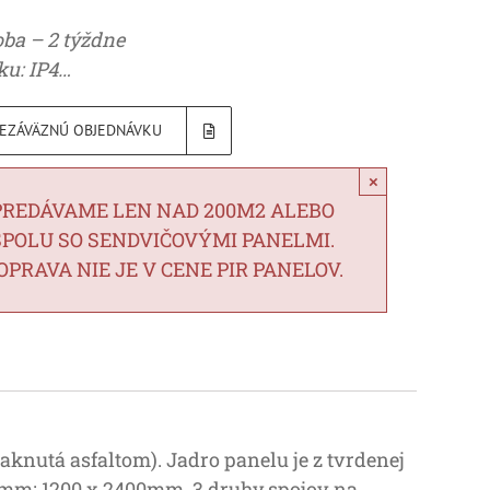
ba – 2 týždne
ku: IP4…
NEZÁVÄZNÚ OBJEDNÁVKU
×
PREDÁVAME LEN NAD 200M2 ALEBO
SPOLU SO SENDVIČOVÝMI PANELMI.
OPRAVA NIE JE V CENE PIR PANELOV.
nutá asfaltom). Jadro panelu je z tvrdenej
0mm; 1200 x 2400mm. 3 druhy spojov na