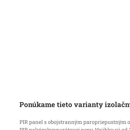
Ponúkame tieto varianty izolač
PIR panel s obojstranným paropriepustným ob
PIR polyizokyanurátovej peny. Hrúbky sú od