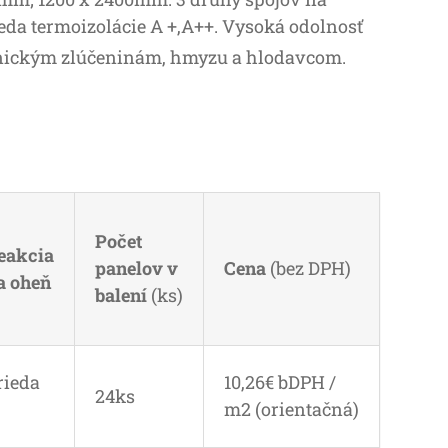
ieda termoizolácie A +,A++. Vysoká odolnosť
anickým zlúčeninám, hmyzu a hlodavcom.
Počet
eakcia
panelov v
Cena
(bez DPH)
a oheň
balení
(ks)
rieda
10,26€ bDPH /
24ks
m2 (orientačná)