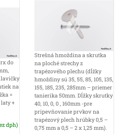
Strešná hmoždina a skrutka
rx do
na ploché strechy z
0mm,
trapézového plechu (dĺžky
hlavičky
hmoždiny sú 35, 55, 85, 105, 135,
utiek na
155, 185, 235, 285mm – priemer
žka =
tanierika 50mm. Dĺžky skrutky
laty +
40, 10, 0, 0 , 160mm -pre
pripevňovanie prvkov na
trapézový plech hrúbky 0,5 –
bez dph)
0,75 mm a 0,5 – 2 x 1,25 mm).