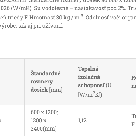
4-0,026 (W/mK). Sú vodotesné – nasiakavosť pod 2%. Tr
3
heň triedy F. Hmotnosť 30 kg / m
. Odolnosť voči org
ýrobe, tak aj pri užívaní.
Tepelná
Štandardné
izolačná
R
rozmery
schopnosť
(U
n
dosiek
[mm]
2
[W/m
K])
600 x 1200;
T
a
1200 x
1,12
F
2400(mm)