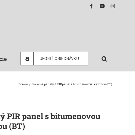
Facebook
YouTube
Instagram
cie
UROBIŤ OBJEDNÁVKU
Domov
Izolačné panely
PIRpanel s bitumenovou tkaninou (BT)
ný PIR panel s bitumenovou
ou (BT)