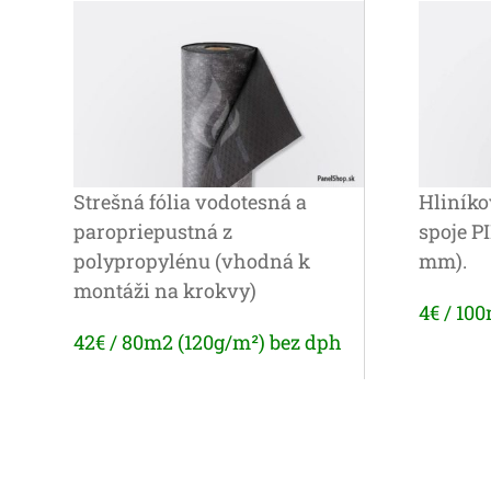
Strešná fólia vodotesná a
Hliníko
paropriepustná z
spoje P
polypropylénu (vhodná k
mm).
montáži na krokvy)
4€ / 10
42€ / 80m2 (120g/m²) bez dph