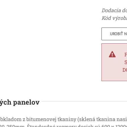
Dodacia do
Kód výrob
UROBIŤ 
D
ných panelov
kladom z bitumenovej tkaniny (sklená tkanina nasiak
 20-250mm. Štandardné rozmery dosiek sú 600 x 120