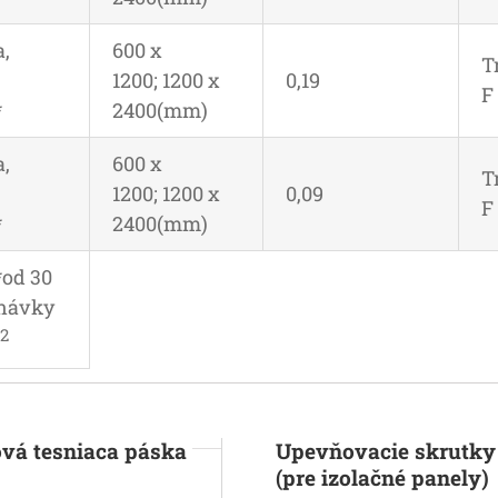
,
600 x
T
1200; 1200 x
0,19
F
*
2400(mm)
,
600 x
T
1200; 1200 x
0,09
F
*
2400(mm)
*od 30
návky
2
m
ová tesniaca páska
Upevňovacie skrutky
(pre izolačné panely)