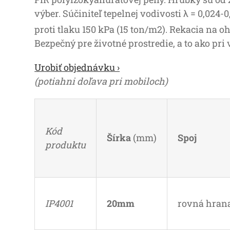
výber. Súčiniteľ tepelnej vodivosti λ = 0,02
proti tlaku 150 kPa (15 ton/m2). Rekacia na o
Bezpečný pre životné prostredie, a to ako pri v
Urobiť objednávku ›
(potiahni doľava pri mobiloch)
Kód
Šírka
(mm)
Spoj
produktu
IP4001
20mm
rovná hran