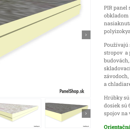
PIR panel
obkladom 
nasiaknutá
polyizokya
Používajú 
stropov a
budovách,
skladovac
závodoch,
a chladiar
Hrúbky sú
dosiek sú
spojov na 
Orientačná