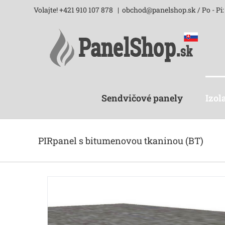
Skip
Volajte! +421 910 107 878
|
obchod@panelshop.sk / Po - Pi: 
to
content
Sendvičové panely
Izol
PIRpanel s bitumenovou tkaninou (BT)