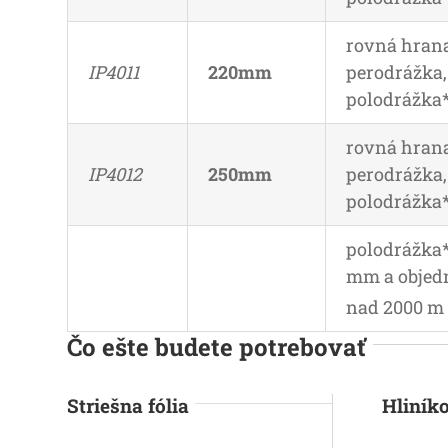
rovná hrana
IP4011
220mm
perodrážka,
polodrážka
rovná hrana
IP4012
250mm
perodrážka,
polodrážka
polodrážka
mm a objed
nad 2000 
Čo ešte budete potrebovať
Striešna fólia
Hliník