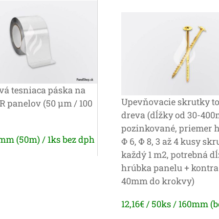
vá tesniaca páska na
Upevňovacie skrutky to
IR panelov (50 μm / 100
dreva (dĺžky od 30-40
pozinkované, priemer 
0mm (50m) / 1ks bez dph
Φ 6, Φ 8, 3 až 4 kusy skr
každý 1 m2, potrebná dĺ
hrúbka panelu + kontra 
40mm do krokvy)
12,16€ / 50ks / 160mm (