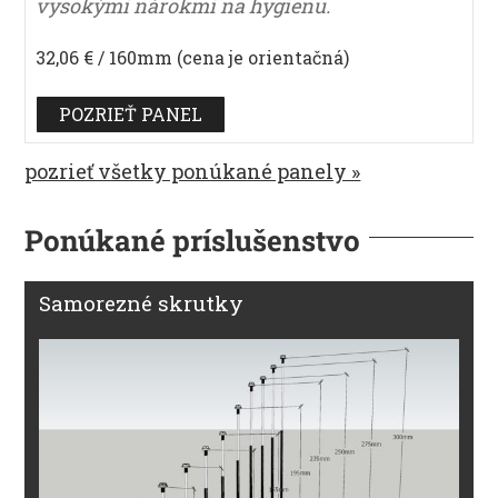
vysokými nárokmi na hygienu.
32,06 € / 160mm (cena je orientačná)
POZRIEŤ PANEL
pozrieť všetky ponúkané panely »
Ponúkané príslušenstvo
Samorezné skrutky