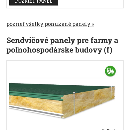
POZRIEŤ PANEL
pozrieť všetky ponúkané panely »
Sendvičové panely pre farmy a
poľnohospodárske budovy (f)