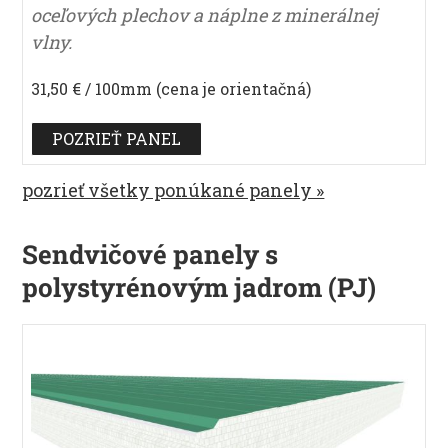
oceľových plechov a náplne z minerálnej
vlny.
31,50 € / 100mm (cena je orientačná)
POZRIEŤ PANEL
pozrieť všetky ponúkané panely »
Sendvičové panely s
polystyrénovým jadrom (PJ)