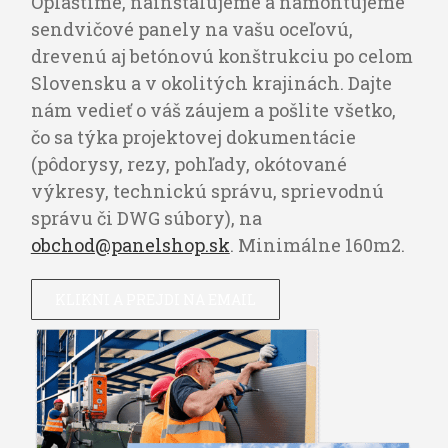
Opláštime, nainštalujeme a namontujeme
sendvičové panely na vašu oceľovú,
drevenú aj betónovú konštrukciu po celom
Slovensku a v okolitých krajinách. Dajte
nám vedieť o váš záujem a pošlite všetko,
čo sa týka projektovej dokumentácie
(pôdorysy, rezy, pohľady, okótované
výkresy, technickú správu, sprievodnú
správu či DWG súbory), na
obchod@panelshop.sk
. Minimálne 160m2.
KLIKNI A PREJDI NA EMAIL