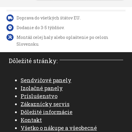
Doprava do všetkých štátov EU.
Dodanie do 3-5 týždňov.
Montáž celej haly alebo oplaštenie po celom
Slovensku.
Dôležité stránky:
Sendvičové panely
Izolačné panely
Príslušenstvo
Zákaznícky servis
Dôležité informácie
Kontakt
Všetko o nákupe a všeobecné