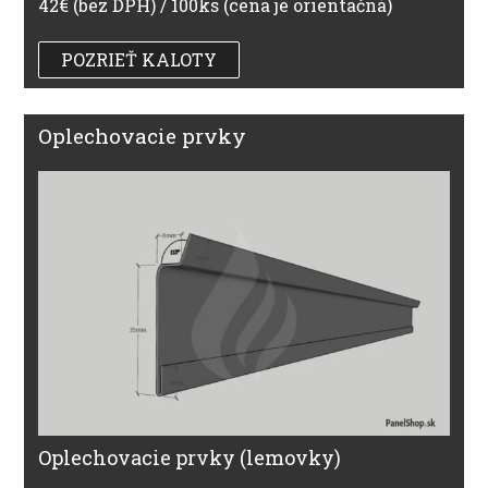
42€ (bez DPH) / 100ks (cena je orientačná)
POZRIEŤ KALOTY
Oplechovacie prvky
Oplechovacie prvky (lemovky)