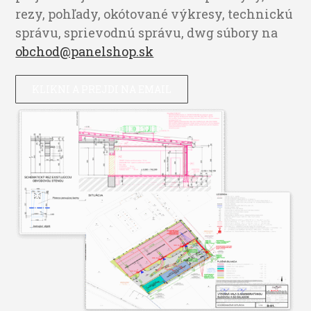
rezy, pohľady, okótované výkresy, technickú
správu, sprievodnú správu, dwg súbory na
obchod@panelshop.sk
KLIKNI A PREJDI NA EMAIL