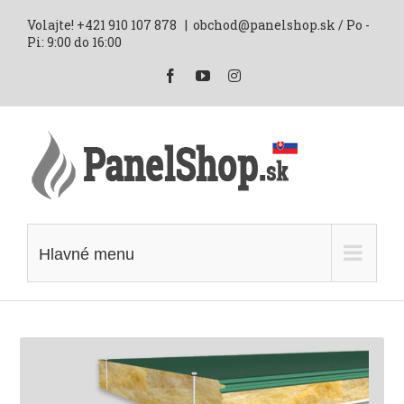
Skip
Volajte! +421 910 107 878
|
obchod@panelshop.sk / Po -
to
Pi: 9:00 do 16:00
content
Facebook
YouTube
Instagram
Hlavné menu