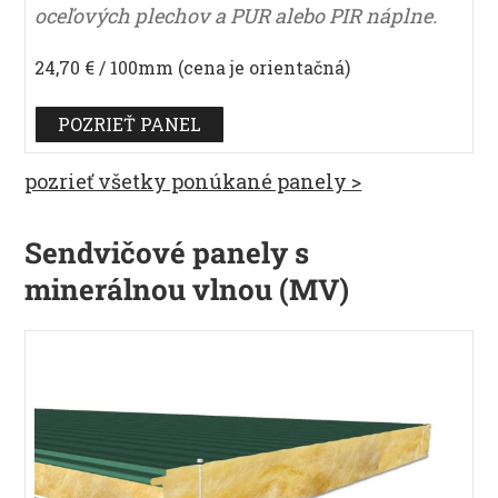
oceľových plechov a PUR alebo PIR náplne.
24,70 € / 100mm (cena je orientačná)
POZRIEŤ PANEL
pozrieť všetky ponúkané panely >
Sendvičové panely s
minerálnou vlnou (MV)