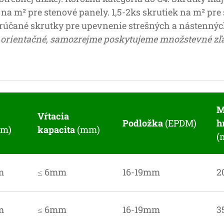
na m² pre stenové panely. 1,5-2ks skrutiek na m² pre 
rúčané skrutky pre upevnenie strešných a nástenný
ú orientačné, samozrejme poskytujeme množstevné zľ
M
Vŕtacia
Podložka
(EPDM)
h
mm)
kapacita
(mm)
(
m
≤ 6mm
16-19mm
2
m
≤ 6mm
16-19mm
3