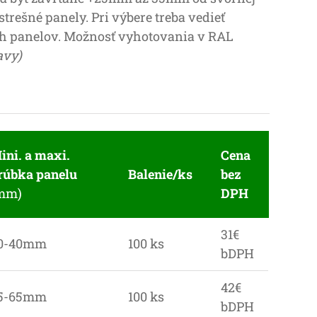
strešné panely. Pri výbere treba vedieť
ch panelov. Možnosť vyhotovania v RAL
avy)
ini. a maxi.
Cena
rúbka panelu
Balenie/ks
bez
mm)
DPH
31€
0-40mm
100 ks
bDPH
42€
5-65mm
100 ks
bDPH