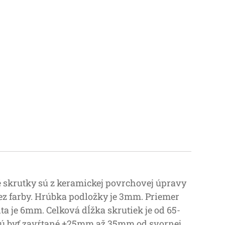
 skrutky sú z keramickej povrchovej úpravy
z farby. Hrúbka podložky je 3mm. Priemer
ta je 6mm. Celková dĺžka skrutiek je od 65-
jú byť zavŕtané
+25mm až 35mm od svornej