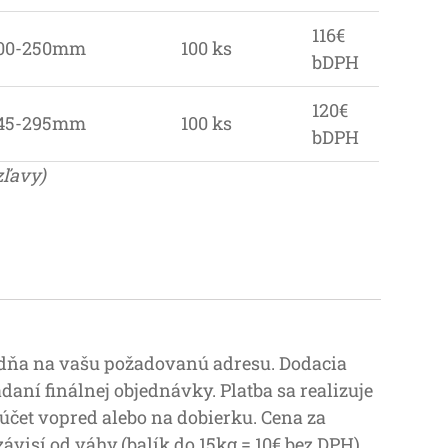
116€
00-250mm
100 ks
bDPH
120€
45-295mm
100 ks
bDPH
zľavy)
ýždňa na vašu požadovanú adresu. Dodacia
daní finálnej objednávky. Platba sa realizuje
 účet vopred alebo na dobierku. Cena za
visí od váhy (balík do 15kg = 10€ bez DPH).