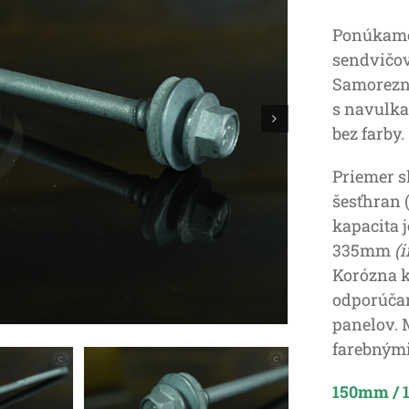
Ponúkame
sendvičov
Samorezné
s navulk
bez farby.
Priemer s
šesťhran 
kapacita 
335mm
(
Korózna k
odporúčan
panelov. 
farebnými
150mm / 1