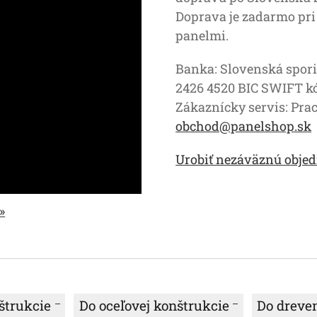
Doprava je zadarmo pri
panelmi.
Banka: Slovenská spori
2426 4520 BIC SWIFT 
Zákaznícky servis: Prac
obchod@panelshop.sk
Urobiť nezáväznú objed
»
štrukcie
Do oceľovej konštrukcie
Do dreve