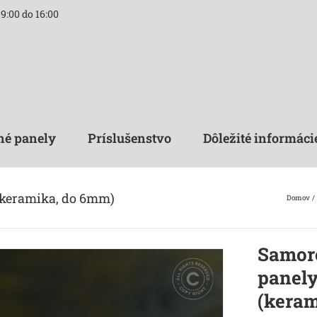
9:00 do 16:00
né panely
Príslušenstvo
Dôležité informáci
(keramika, do 6mm)
Domov
Samore
panely
(keram