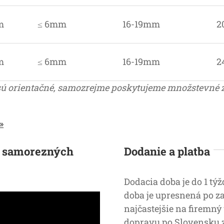
m
≤ 6mm
16-19mm
2
m
≤ 6mm
16-19mm
2
ny sú orientačné, samozrejme poskytujeme množstevné 
»
ch samorezných
Dodanie a platba
Dodacia doba je do 1 t
doba je upresnená po za
najčastejšie na firemný
dopravu po Slovensku zá