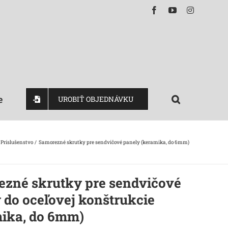
Facebook
YouTube
Instagram
e
UROBIŤ OBJEDNÁVKU
Príslušenstvo
Samorezné skrutky pre sendvičové panely (keramika, do 6mm)
zné skrutky pre sendvičové
 do oceľovej konštrukcie
ika, do 6mm)