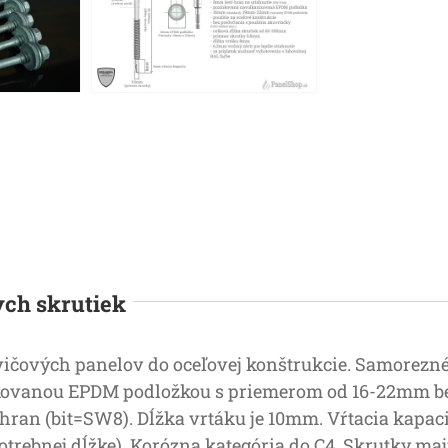
ych skrutiek
čových panelov do oceľovej konštrukcie. Samorezné
nkovanou EPDM podložkou s priemerom od 16-22mm be
hran (bit=SW8). Dĺžka vrtáku je 10mm. Vŕtacia kapaci
potrebnej dĺžke). Korózna kategória do C4. Skrutky ma