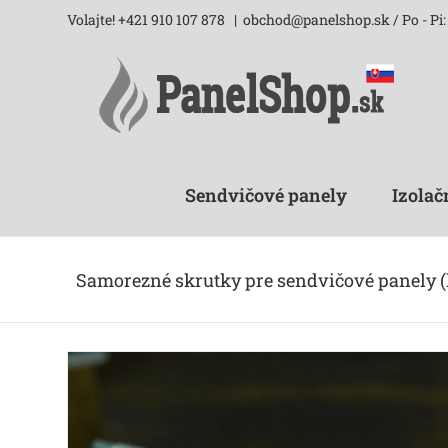
Skip
Volajte! +421 910 107 878
|
obchod@panelshop.sk / Po - Pi: 
to
content
Sendvičové panely
Izolač
Samorezné skrutky pre sendvičové panely 