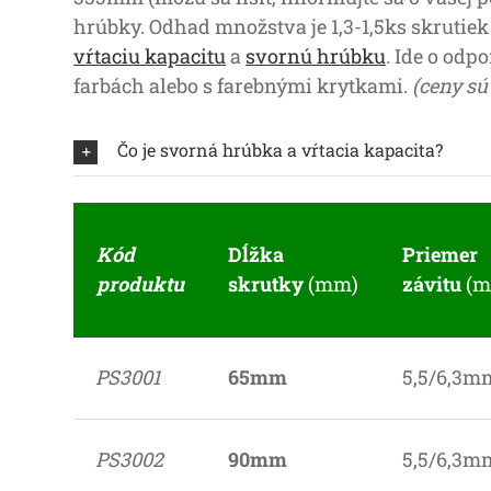
hrúbky. Odhad množstva je 1,3-1,5ks skrutiek 
vŕtaciu kapacitu
a
svornú hrúbku
.
Ide o odpo
farbách alebo s farebnými krytkami.
(ceny s
Čo je svorná hrúbka a vŕtacia kapacita?
Kód
Dĺžka
Priemer
produktu
skrutky
(mm)
závitu
(
PS3001
65mm
5,5/6,3m
PS3002
90mm
5,5/6,3m