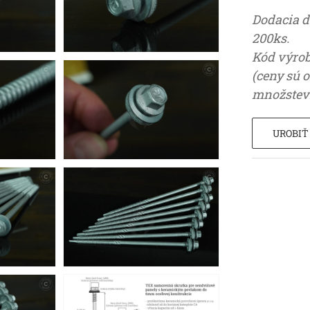
Dodacia d
200ks.
Kód výro
(ceny sú 
množstev
UROBIŤ