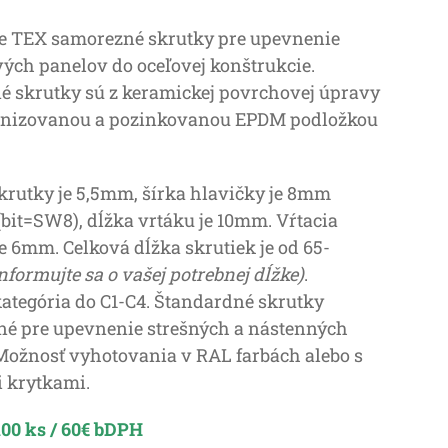
 TEX samorezné skrutky pre upevnenie
ých panelov do oceľovej konštrukcie.
 skrutky sú z keramickej povrchovej úpravy
anizovanou a pozinkovanou EPDM podložkou
krutky je 5,5mm, šírka hlavičky je 8mm
(bit=SW8), dĺžka vrtáku je 10mm. Vŕtacia
je 6mm. Celková dĺžka skrutiek je od 65-
informujte sa o vašej potrebnej dĺžke)
.
ategória do C1-C4. Štandardné skrutky
é pre upevnenie strešných a nástenných
Možnosť vyhotovania v RAL farbách alebo s
 krytkami.
00 ks / 60€ bDPH