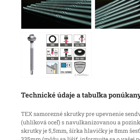
Technické údaje a tabuľka ponúkan
TEX samorezné skrutky pre upevnenie sendvi
(uhlíková oceľ) s navulkanizovanou a pozi
skrutky je 5,5mm, šírka hlavičky je 8mm šesť
335mm (môžu sa líšiť, informujte sa o vašej 